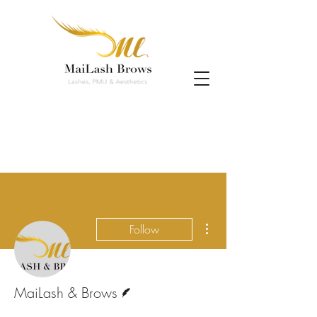
More actions
Follow
Writer
MaiLash & Brows