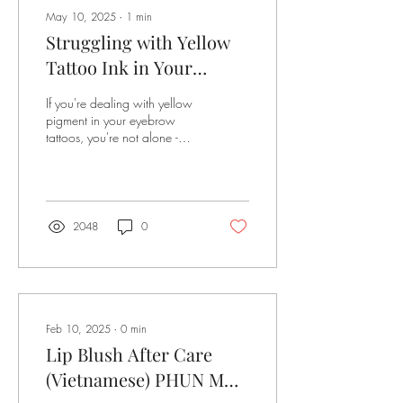
May 10, 2025
∙
1
min
Struggling with Yellow
Tattoo Ink in Your
Eyebrows? Here’s What
If you're dealing with yellow
You Need to Know About
pigment in your eyebrow
tattoos, you're not alone -
Laser Removal
and yes, it can be removed.
At MLB Aesthetics, we...
2048
0
Feb 10, 2025
∙
0
min
Lip Blush After Care
(Vietnamese) PHUN MÔI: